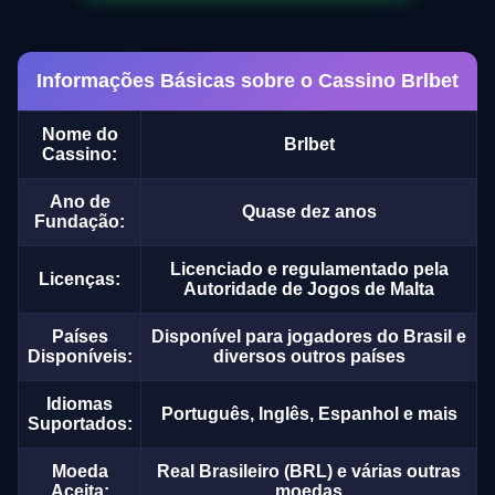
Informações Básicas sobre o Cassino Brlbet
Nome do
Brlbet
Cassino:
Ano de
Quase dez anos
Fundação:
Licenciado e regulamentado pela
Licenças:
Autoridade de Jogos de Malta
Países
Disponível para jogadores do Brasil e
Disponíveis:
diversos outros países
Idiomas
Português, Inglês, Espanhol e mais
Suportados:
Moeda
Real Brasileiro (BRL) e várias outras
Aceita:
moedas