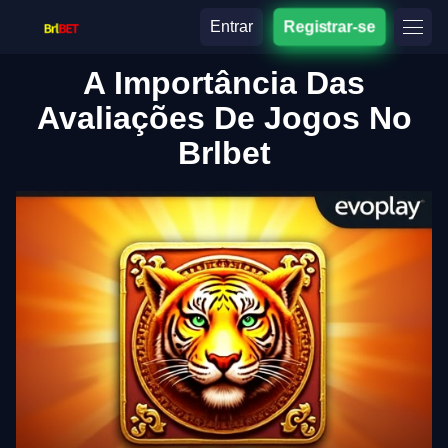
Entrar
Registrar-se
A Importância Das
Avaliações De Jogos No
Brlbet