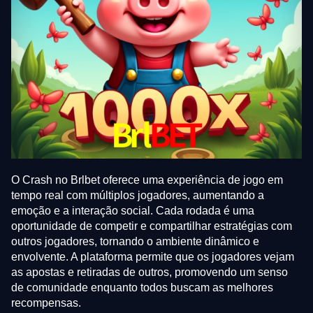
O Crash no Brlbet oferece uma experiência de jogo em
tempo real com múltiplos jogadores, aumentando a
emoção e a interação social. Cada rodada é uma
oportunidade de competir e compartilhar estratégias com
outros jogadores, tornando o ambiente dinâmico e
envolvente. A plataforma permite que os jogadores vejam
as apostas e retiradas de outros, promovendo um senso
de comunidade enquanto todos buscam as melhores
recompensas.