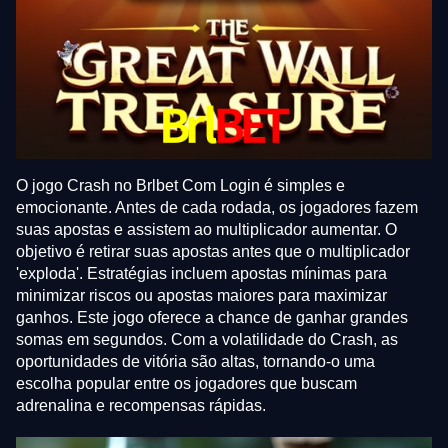
O jogo Crash no Brlbet Com Login é simples e
emocionante. Antes de cada rodada, os jogadores fazem
suas apostas e assistem ao multiplicador aumentar. O
objetivo é retirar suas apostas antes que o multiplicador
'exploda'. Estratégias incluem apostas mínimas para
minimizar riscos ou apostas maiores para maximizar
ganhos. Este jogo oferece a chance de ganhar grandes
somas em segundos. Com a volatilidade do Crash, as
oportunidades de vitória são altas, tornando-o uma
escolha popular entre os jogadores que buscam
adrenalina e recompensas rápidas.