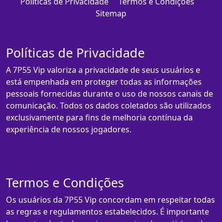
Políticas de Privacidade
Termos e Condições
Sitemap
Políticas de Privacidade
A 7P55 Vip valoriza a privacidade de seus usuários e
está empenhada em proteger todas as informações
pessoais fornecidas durante o uso de nossos canais de
comunicação. Todos os dados coletados são utilizados
exclusivamente para fins de melhoria contínua da
experiência de nossos jogadores.
Termos e Condições
Os usuários da 7P55 Vip concordam em respeitar todas
as regras e regulamentos estabelecidos. É importante