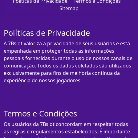
Políticas de Privacidade
Termos e Condições
Sitemap
Políticas de Privacidade
A 7Bslot valoriza a privacidade de seus usuários e está
empenhada em proteger todas as informações
pessoais fornecidas durante o uso de nossos canais de
comunicação. Todos os dados coletados são utilizados
exclusivamente para fins de melhoria contínua da
experiência de nossos jogadores.
Termos e Condições
Os usuários da 7Bslot concordam em respeitar todas
as regras e regulamentos estabelecidos. É importante