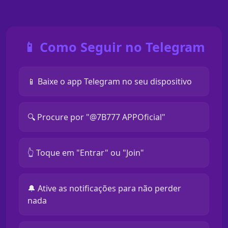
📱 Como Seguir no Telegram
📱 Baixe o app Telegram no seu dispositivo
🔍 Procure por "@7B777 APPOficial"
👆 Toque em "Entrar" ou "Join"
🔔 Ative as notificações para não perder
nada