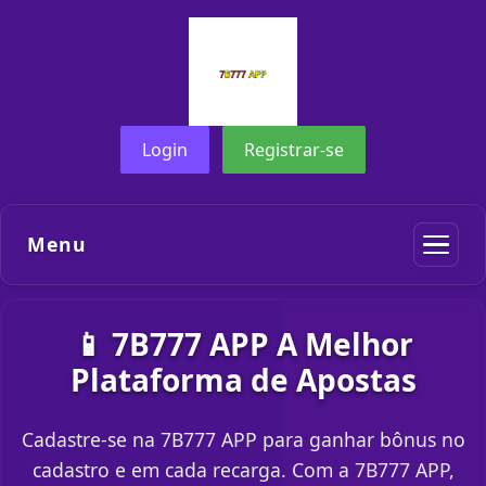
Login
Registrar-se
Menu
📱 7B777 APP A Melhor
Plataforma de Apostas
Cadastre-se na 7B777 APP para ganhar bônus no
cadastro e em cada recarga. Com a 7B777 APP,