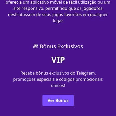
oferecia um aplicativo móvel de fácil utilização ou um
site responsivo, permitindo que os jogadores
desfrutassem de seus jogos favoritos em qualquer
lugar.
🎁 Bônus Exclusivos
VIP
Receba bônus exclusivos do Telegram,
promoções especiais e códigos promocionais
únicos!
Ver Bônus