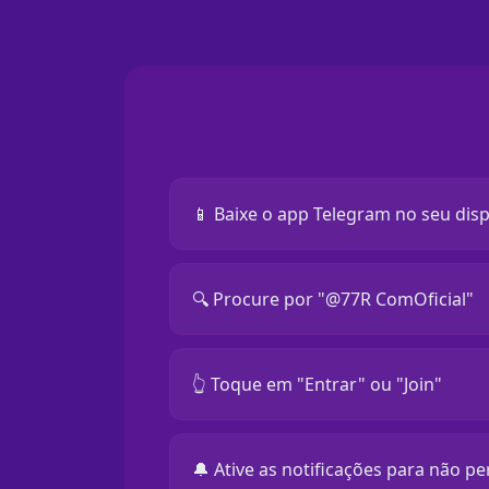
📱 Baixe o app Telegram no seu disp
🔍 Procure por "@77R ComOficial"
👆 Toque em "Entrar" ou "Join"
🔔 Ative as notificações para não p