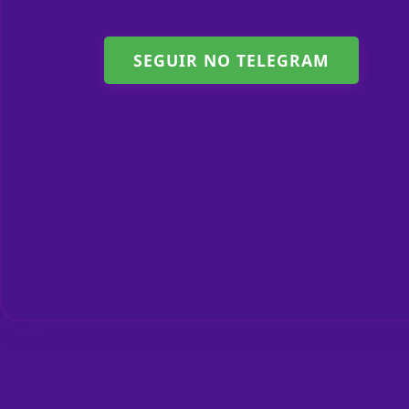
SEGUIR NO TELEGRAM