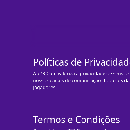
Políticas de Privacida
A 77R Com valoriza a privacidade de seus 
nossos canais de comunicação. Todos os dad
jogadores.
Termos e Condições