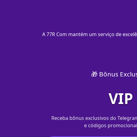
A 77R Com mantém um serviço de excelênc
🎁 Bônus Exclu
VIP
Receba bônus exclusivos do Telegra
e códigos promocionai