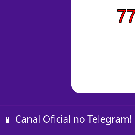
📱 Canal Oficial no Telegram!