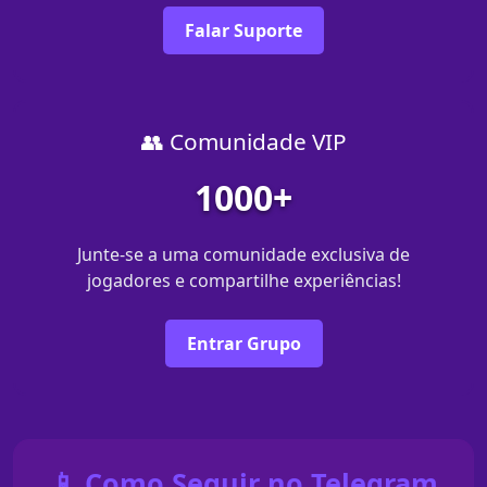
Falar Suporte
👥 Comunidade VIP
1000+
Junte-se a uma comunidade exclusiva de
jogadores e compartilhe experiências!
Entrar Grupo
📱 Como Seguir no Telegram