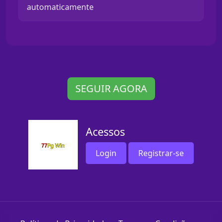
automaticamente
SEGUIR AGORA
Acessos
Login
Registrar-se