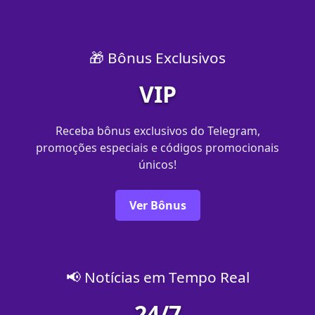
🎁 Bônus Exclusivos
VIP
Receba bônus exclusivos do Telegram,
promoções especiais e códigos promocionais
únicos!
Ver Bônus
📢 Notícias em Tempo Real
24/7