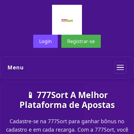
Login
Registrar-se
Menu
📱 777Sort A Melhor
Plataforma de Apostas
Cadastre-se na 777Sort para ganhar bônus no
cadastro e em cada recarga. Com a 777Sort, você