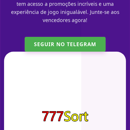
tem acesso a promoções incríveis e uma
experiência de jogo inigualável. Junte-se aos
vencedores agora!
SEGUIR NO TELEGRAM