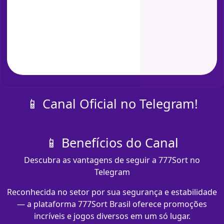
📱 Canal Oficial no Telegram!
📱 Benefícios do Canal
Descubra as vantagens de seguir a 777Sort no
Telegram
Reconhecida no setor por sua segurança e estabilidade
— a plataforma 777Sort Brasil oferece promoções
incríveis e jogos diversos em um só lugar.