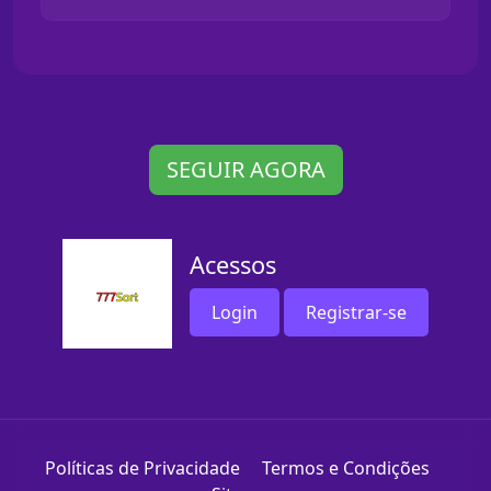
SEGUIR AGORA
Acessos
Login
Registrar-se
Políticas de Privacidade
Termos e Condições