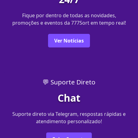
Fique por dentro de todas as novidades,
promoções e eventos da 777Sort em tempo real!
Ver Notícias
💬 Suporte Direto
Chat
Suporte direto via Telegram, respostas rápidas e
atendimento personalizado!