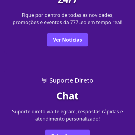
Fique por dentro de todas as novidades,
promoções e eventos da 777Leo em tempo real!
Ver Notícias
💬 Suporte Direto
Chat
Suporte direto via Telegram, respostas rápidas e
atendimento personalizado!