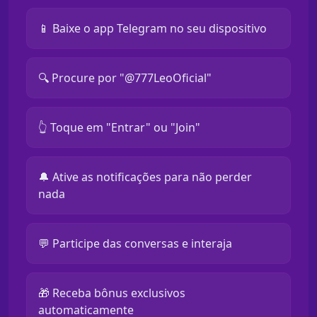
📱 Baixe o app Telegram no seu dispositivo
🔍 Procure por "@777LeoOficial"
👆 Toque em "Entrar" ou "Join"
🔔 Ative as notificações para não perder
nada
💬 Participe das conversas e interaja
🎁 Receba bônus exclusivos
automaticamente