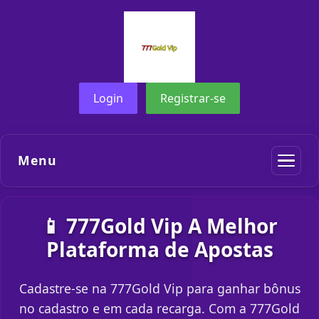
Login
Registrar-se
Menu
📱 777Gold Vip A Melhor
Plataforma de Apostas
Cadastre-se na 777Gold Vip para ganhar bônus
no cadastro e em cada recarga. Com a 777Gold