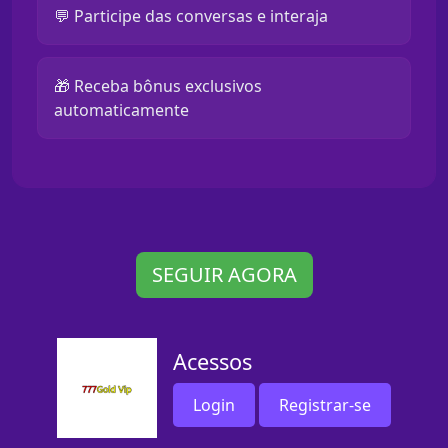
💬 Participe das conversas e interaja
🎁 Receba bônus exclusivos
automaticamente
SEGUIR AGORA
Acessos
Login
Registrar-se