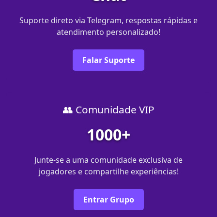
Suporte direto via Telegram, respostas rápidas e
atendimento personalizado!
Falar Suporte
👥 Comunidade VIP
1000+
Junte-se a uma comunidade exclusiva de
jogadores e compartilhe experiências!
Entrar Grupo