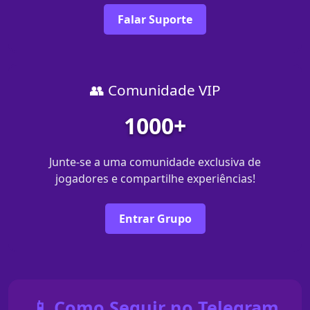
Falar Suporte
👥 Comunidade VIP
1000+
Junte-se a uma comunidade exclusiva de
jogadores e compartilhe experiências!
Entrar Grupo
📱 Como Seguir no Telegram