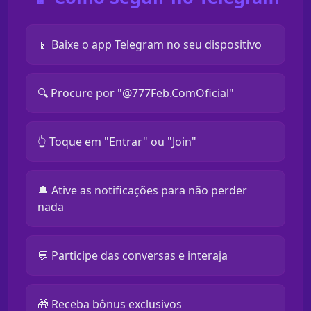
📱 Baixe o app Telegram no seu dispositivo
🔍 Procure por "@777Feb.ComOficial"
👆 Toque em "Entrar" ou "Join"
🔔 Ative as notificações para não perder
nada
💬 Participe das conversas e interaja
🎁 Receba bônus exclusivos