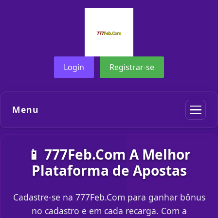
Login
Registrar-se
Menu
📱 777Feb.Com A Melhor
Plataforma de Apostas
Cadastre-se na 777Feb.Com para ganhar bônus
no cadastro e em cada recarga. Com a