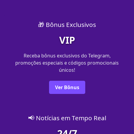
🎁 Bônus Exclusivos
VIP
Receba bônus exclusivos do Telegram,
promoções especiais e códigos promocionais
únicos!
Ver Bônus
📢 Notícias em Tempo Real
24/7