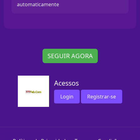
automaticamente
SEGUIR AGORA
Acessos
Login
Registrar-se