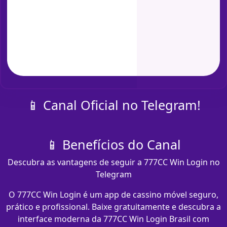
📱 Canal Oficial no Telegram!
📱 Benefícios do Canal
Descubra as vantagens de seguir a 777CC Win Login no
Telegram
O 777CC Win Login é um app de cassino móvel seguro,
prático e profissional. Baixe gratuitamente e descubra a
interface moderna da 777CC Win Login Brasil com