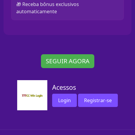
🎁 Receba bônus exclusivos
automaticamente
SEGUIR AGORA
Acessos
Login
Registrar-se