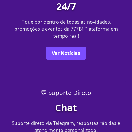
24/7
Fique por dentro de todas as novidades,
promoções e eventos da 777Bf Plataforma em
tempo real!
Ver Notícias
💬 Suporte Direto
Chat
Suporte direto via Telegram, respostas rápidas e
atendimento personalizado!