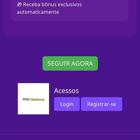
🎁 Receba bônus exclusivos
automaticamente
SEGUIR AGORA
Acessos
Login
Registrar-se