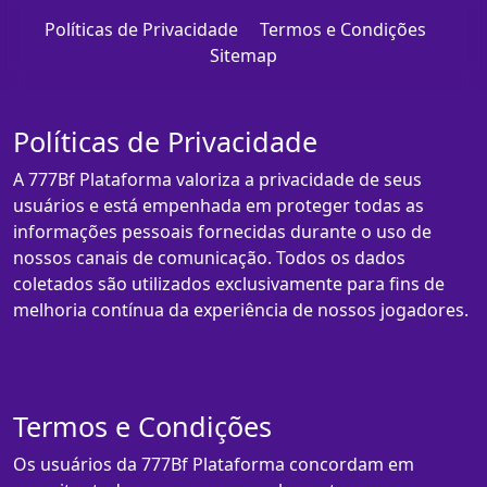
Políticas de Privacidade
Termos e Condições
Sitemap
Políticas de Privacidade
A 777Bf Plataforma valoriza a privacidade de seus
usuários e está empenhada em proteger todas as
informações pessoais fornecidas durante o uso de
nossos canais de comunicação. Todos os dados
coletados são utilizados exclusivamente para fins de
melhoria contínua da experiência de nossos jogadores.
Termos e Condições
Os usuários da 777Bf Plataforma concordam em