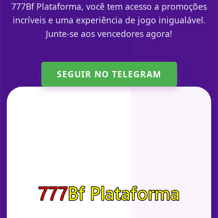
777Bf Plataforma, você tem acesso a promoções
incríveis e uma experiência de jogo inigualável.
Junte-se aos vencedores agora!
SEGUIR NO TELEGRAM