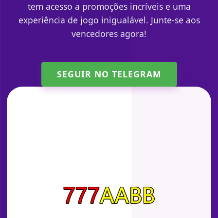
tem acesso a promoções incríveis e uma
experiência de jogo inigualável. Junte-se aos
vencedores agora!
SEGUIR NO TELEGRAM