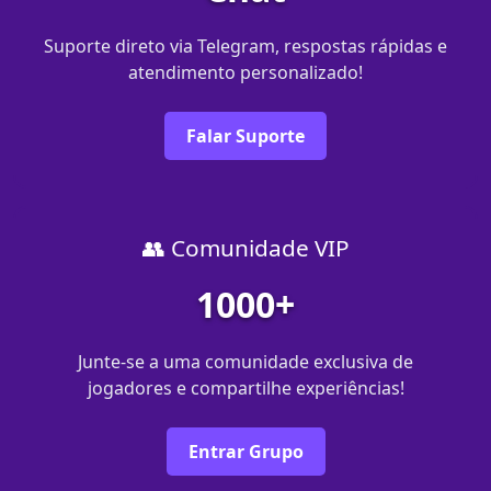
Suporte direto via Telegram, respostas rápidas e
atendimento personalizado!
Falar Suporte
👥 Comunidade VIP
1000+
Junte-se a uma comunidade exclusiva de
jogadores e compartilhe experiências!
Entrar Grupo