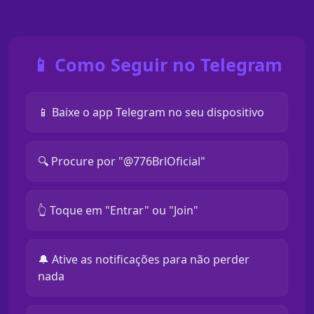
📱 Como Seguir no Telegram
📱 Baixe o app Telegram no seu dispositivo
🔍 Procure por "@776BrlOficial"
👆 Toque em "Entrar" ou "Join"
🔔 Ative as notificações para não perder
nada