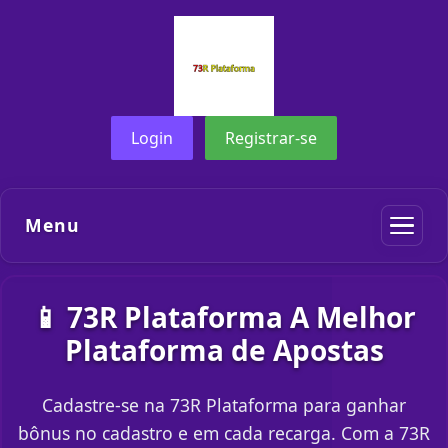
Login
Registrar-se
Menu
📱 73R Plataforma A Melhor
Plataforma de Apostas
Cadastre-se na 73R Plataforma para ganhar
bônus no cadastro e em cada recarga. Com a 73R