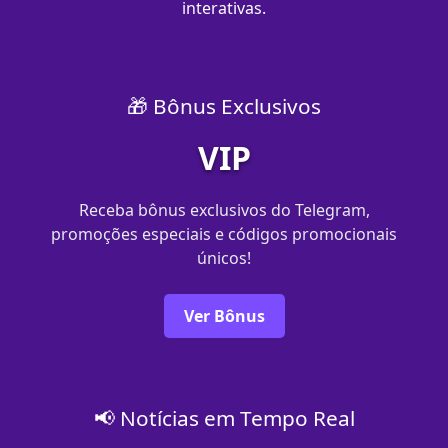
interativas.
🎁 Bônus Exclusivos
VIP
Receba bônus exclusivos do Telegram,
promoções especiais e códigos promocionais
únicos!
Ver Bônus
📢 Notícias em Tempo Real