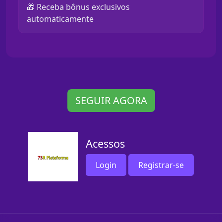
🎁 Receba bônus exclusivos
automaticamente
SEGUIR AGORA
Acessos
Login
Registrar-se