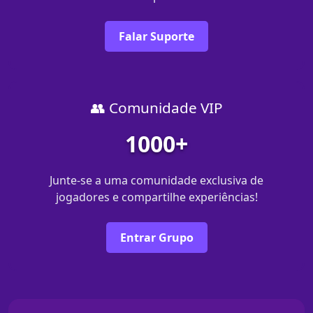
Falar Suporte
👥 Comunidade VIP
1000+
Junte-se a uma comunidade exclusiva de
jogadores e compartilhe experiências!
Entrar Grupo