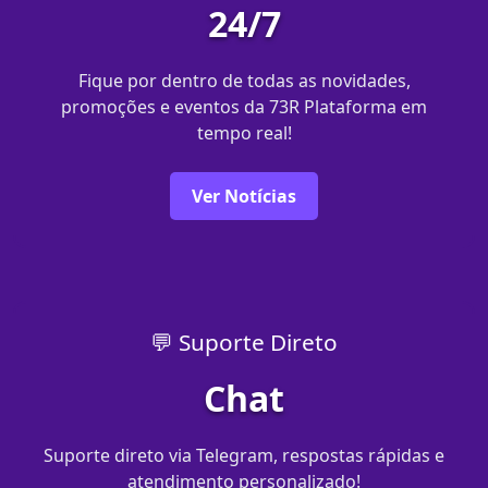
24/7
Fique por dentro de todas as novidades,
promoções e eventos da 73R Plataforma em
tempo real!
Ver Notícias
💬 Suporte Direto
Chat
Suporte direto via Telegram, respostas rápidas e
atendimento personalizado!