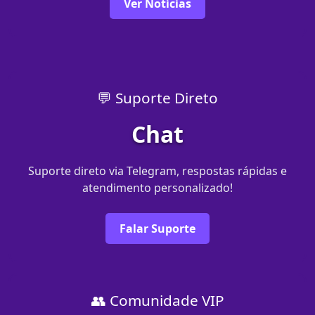
Ver Notícias
💬 Suporte Direto
Chat
Suporte direto via Telegram, respostas rápidas e
atendimento personalizado!
Falar Suporte
👥 Comunidade VIP