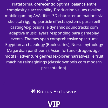
Plataforma, oferecendo optimal balance entre
complexity e accessibility. Production values rivaling
mobile gaming AAA titles: 3D character animations via
skeletal rigging, particle effects systems para spell
casting/explosions, e dynamic soundtracks com
adaptive music layers responding para gameplay
events. Themes span comprehensive spectrum:
Egyptian archaeology (Book series), Norse mythology
(Asgardian pantheons), Asian fortune (dragon/tiger
motifs), adventure genres (explorer narratives), e fruit
machine reimaginings (classic symbols com modern
presentation).
🎁 Bônus Exclusivos
VIP