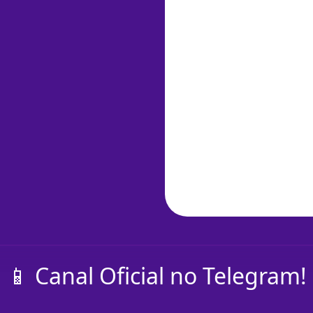
📱 Canal Oficial no Telegram!