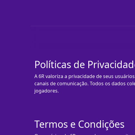
Políticas de Privacida
A 6R valoriza a privacidade de seus usuári
canais de comunicação. Todos os dados cole
jogadores.
Termos e Condições