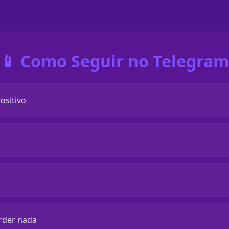
📱 Como Seguir no Telegram
ositivo
erder nada