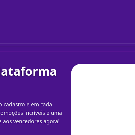
Plataforma
o cadastro e em cada
romoções incríveis e uma
se aos vencedores agora!