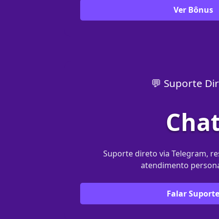
Ver Bônus
💬 Suporte Di
Cha
Suporte direto via Telegram, r
atendimento persona
Falar Suport