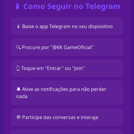
📱 Como Seguir no Telegram
📱 Baixe o app Telegram no seu dispositivo
🔍 Procure por "@6K GameOficial"
👆 Toque em "Entrar" ou "Join"
🔔 Ative as notificações para não perder
nada
💬 Participe das conversas e interaja