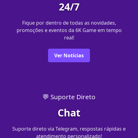
24/7
Fique por dentro de todas as novidades,
promoções e eventos da 6K Game em tempo
real!
Ver Notícias
💬 Suporte Direto
Chat
Suporte direto via Telegram, respostas rápidas e
atendimento personalizado!