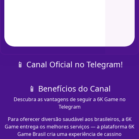
📱 Canal Oficial no Telegram!
📱 Benefícios do Canal
Descubra as vantagens de seguir a 6K Game no
Telegram
Para oferecer diversão saudável aos brasileiros, a 6K
Game entrega os melhores serviços — a plataforma 6K
Game Brasil cria uma experiência de cassino