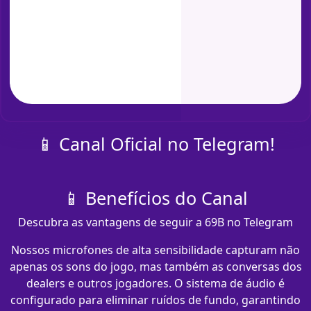
📱 Canal Oficial no Telegram!
📱 Benefícios do Canal
Descubra as vantagens de seguir a 69B no Telegram
Nossos microfones de alta sensibilidade capturam não
apenas os sons do jogo, mas também as conversas dos
dealers e outros jogadores. O sistema de áudio é
configurado para eliminar ruídos de fundo, garantindo