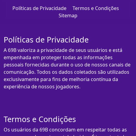
Políticas de Privacidade
Termos e Condições
Sitemap
Políticas de Privacidade
A 69B valoriza a privacidade de seus usuários e está
empenhada em proteger todas as informações
pessoais fornecidas durante o uso de nossos canais de
comunicação. Todos os dados coletados são utilizados
exclusivamente para fins de melhoria contínua da
experiência de nossos jogadores.
Termos e Condições
Os usuários da 69B concordam em respeitar todas as