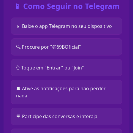
📱 Como Seguir no Telegram
📱 Baixe o app Telegram no seu dispositivo
🔍 Procure por "@69BOficial"
👆 Toque em "Entrar" ou "Join"
🔔 Ative as notificações para não perder
nada
💬 Participe das conversas e interaja