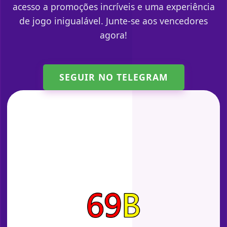
acesso a promoções incríveis e uma experiência
de jogo inigualável. Junte-se aos vencedores
agora!
SEGUIR NO TELEGRAM