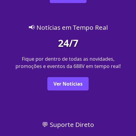
📢 Notícias em Tempo Real
24/7
Fique por dentro de todas as novidades,
promoções e eventos da 688V em tempo real!
Ver Notícias
💬 Suporte Direto