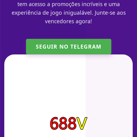
tem acesso a promoções incríveis e uma
experiência de jogo inigualável. Junte-se aos
vencedores agora!
SEGUIR NO TELEGRAM