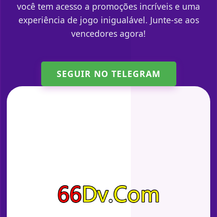
você tem acesso a promoções incríveis e uma
experiência de jogo inigualável. Junte-se aos
vencedores agora!
SEGUIR NO TELEGRAM