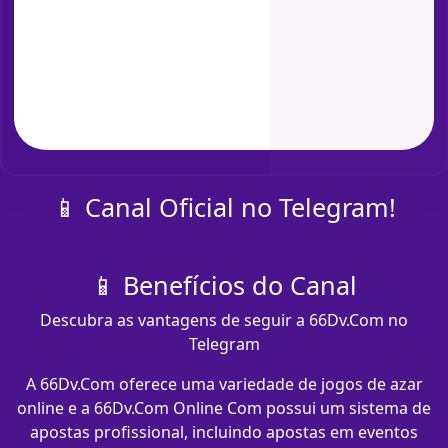
📱 Canal Oficial no Telegram!
📱 Benefícios do Canal
Descubra as vantagens de seguir a 66Dv.Com no
Telegram
A 66Dv.Com oferece uma variedade de jogos de azar
online e a 66Dv.Com Online Com possui um sistema de
apostas profissional, incluindo apostas em eventos