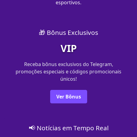
esportivos.
🎁 Bônus Exclusivos
VIP
Receba bônus exclusivos do Telegram,
promoções especiais e códigos promocionais
únicos!
Ver Bônus
📢 Notícias em Tempo Real