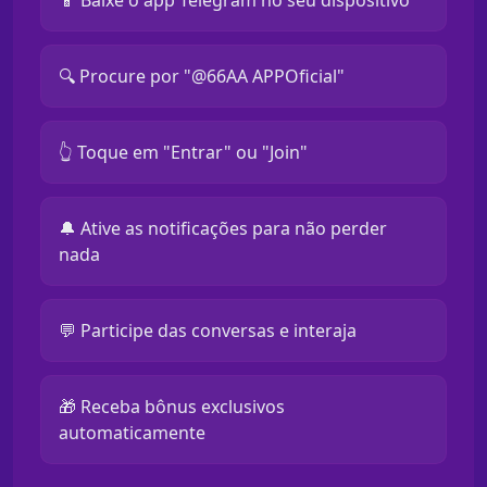
📱 Baixe o app Telegram no seu dispositivo
🔍 Procure por "@66AA APPOficial"
👆 Toque em "Entrar" ou "Join"
🔔 Ative as notificações para não perder
nada
💬 Participe das conversas e interaja
🎁 Receba bônus exclusivos
automaticamente