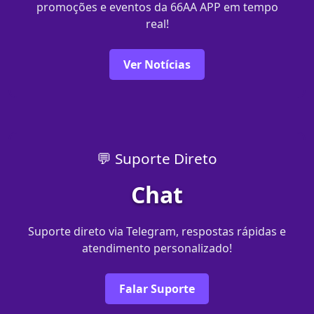
promoções e eventos da 66AA APP em tempo
real!
Ver Notícias
💬 Suporte Direto
Chat
Suporte direto via Telegram, respostas rápidas e
atendimento personalizado!
Falar Suporte