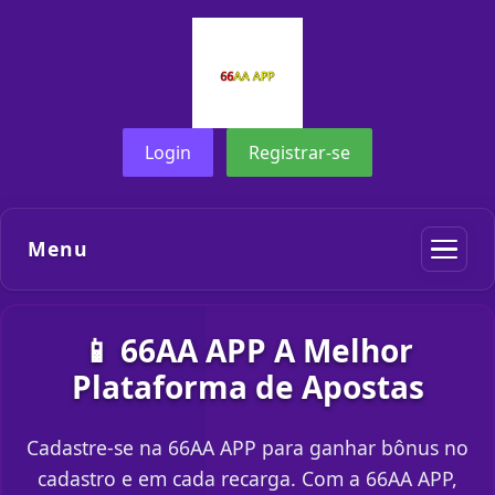
Login
Registrar-se
Menu
📱 66AA APP A Melhor
Plataforma de Apostas
Cadastre-se na 66AA APP para ganhar bônus no
cadastro e em cada recarga. Com a 66AA APP,