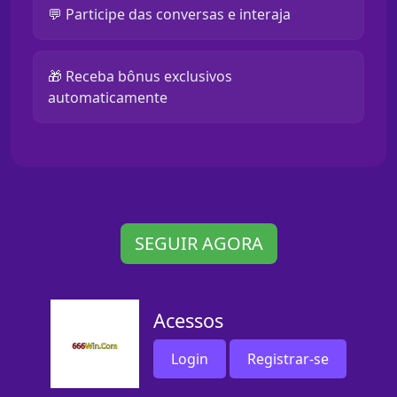
💬 Participe das conversas e interaja
🎁 Receba bônus exclusivos
automaticamente
SEGUIR AGORA
Acessos
Login
Registrar-se