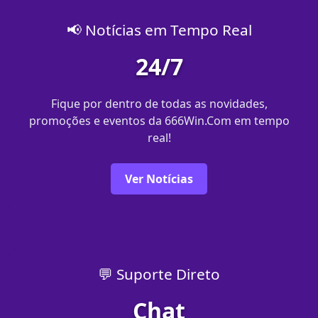
📢 Notícias em Tempo Real
24/7
Fique por dentro de todas as novidades,
promoções e eventos da 666Win.Com em tempo
real!
Ver Notícias
💬 Suporte Direto
Chat