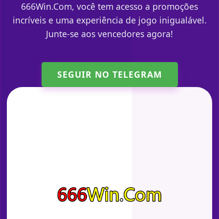
666Win.Com, você tem acesso a promoções
incríveis e uma experiência de jogo inigualável.
Junte-se aos vencedores agora!
SEGUIR NO TELEGRAM