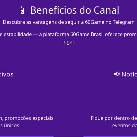
📱 Benefícios do Canal
Descubra as vantagens de seguir a 60Game no Telegram
e estabilidade — a plataforma 60Game Brasil oferece promo
lugar.
sivos
📢 Notí
m, promoções especiais
Fique por dentro d
s únicos!
eventos d