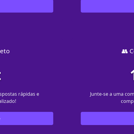
reto
👥 
t
espostas rápidas e
Junte-se a uma com
lizado!
compa
e