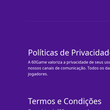
Políticas de Privacida
A 60Game valoriza a privacidade de seus u
nossos canais de comunicação. Todos os dad
jogadores.
Termos e Condições