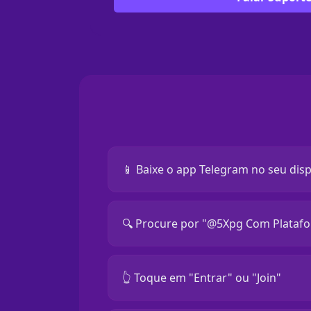
📱 Baixe o app Telegram no seu disp
🔍 Procure por "@5Xpg Com Platafo
👆 Toque em "Entrar" ou "Join"