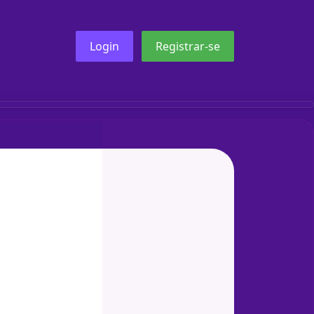
Login
Registrar-se