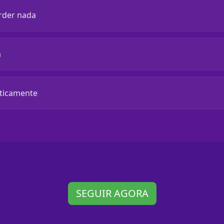
erder nada
a
aticamente
SEGUIR AGORA