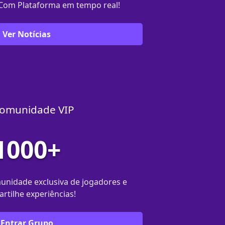
Com Plataforma em tempo real!
Ver Notícias
Comunidade VIP
1000+
unidade exclusiva de jogadores e
rtilhe experiências!
Entrar Grupo