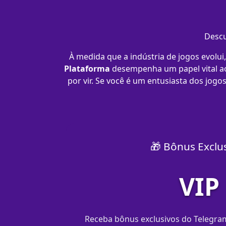
Descu
À medida que a indústria de jogos evolui
Plataforma
desempenha um papel vital ao
por vir. Se você é um entusiasta dos jogo
🎁 Bônus Exclu
VIP
Receba bônus exclusivos do Telegra