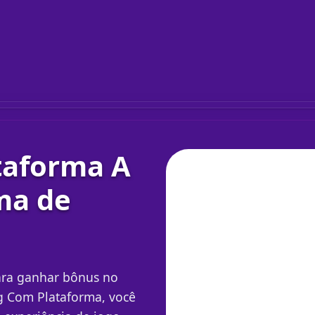
taforma A
ma de
ara ganhar bônus no
g Com Plataforma, você