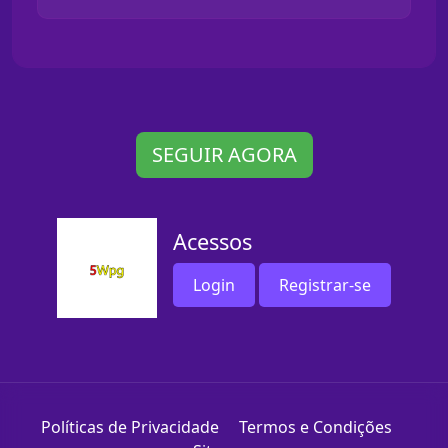
SEGUIR AGORA
Acessos
Login
Registrar-se
Políticas de Privacidade
Termos e Condições