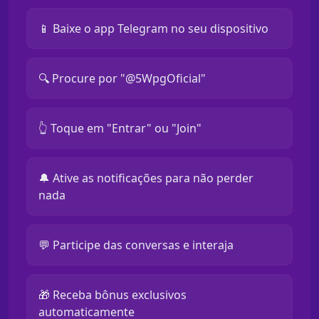
📱 Baixe o app Telegram no seu dispositivo
🔍 Procure por "@5WpgOficial"
👆 Toque em "Entrar" ou "Join"
🔔 Ative as notificações para não perder
nada
💬 Participe das conversas e interaja
🎁 Receba bônus exclusivos
automaticamente