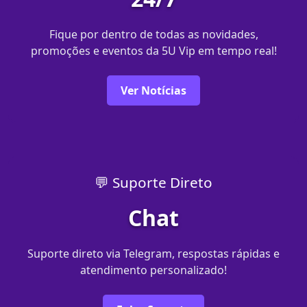
Fique por dentro de todas as novidades,
promoções e eventos da 5U Vip em tempo real!
Ver Notícias
💬 Suporte Direto
Chat
Suporte direto via Telegram, respostas rápidas e
atendimento personalizado!