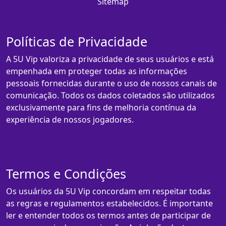
Sitemap
Políticas de Privacidade
A 5U Vip valoriza a privacidade de seus usuários e está
empenhada em proteger todas as informações
pessoais fornecidas durante o uso de nossos canais de
comunicação. Todos os dados coletados são utilizados
exclusivamente para fins de melhoria contínua da
experiência de nossos jogadores.
Termos e Condições
Os usuários da 5U Vip concordam em respeitar todas
as regras e regulamentos estabelecidos. É importante
ler e entender todos os termos antes de participar de