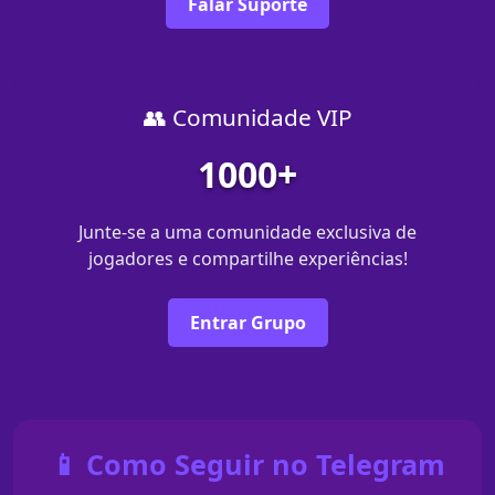
Falar Suporte
👥 Comunidade VIP
1000+
Junte-se a uma comunidade exclusiva de
jogadores e compartilhe experiências!
Entrar Grupo
📱 Como Seguir no Telegram