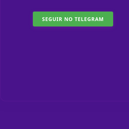
SEGUIR NO TELEGRAM