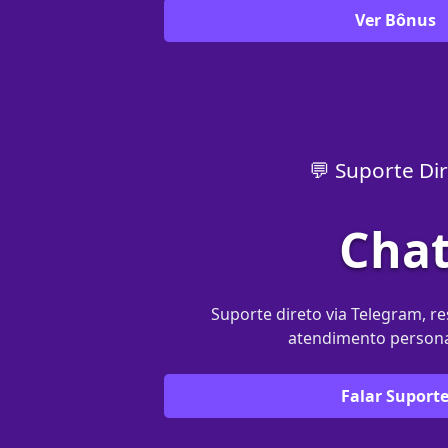
Ver Bônus
💬 Suporte Di
Cha
Suporte direto via Telegram, r
atendimento persona
Falar Suport