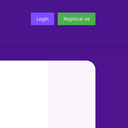
Login
Registrar-se