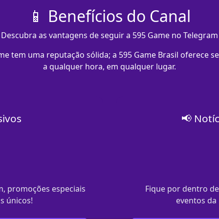
📱 Benefícios do Canal
Descubra as vantagens de seguir a 595 Game no Telegram
e tem uma reputação sólida; a 595 Game Brasil oferece se
a qualquer hora, em qualquer lugar.
sivos
📢 Notí
m, promoções especiais
Fique por dentro d
s únicos!
eventos da