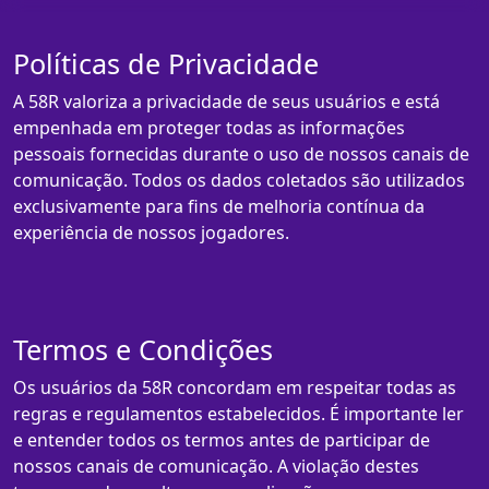
Políticas de Privacidade
A 58R valoriza a privacidade de seus usuários e está
empenhada em proteger todas as informações
pessoais fornecidas durante o uso de nossos canais de
comunicação. Todos os dados coletados são utilizados
exclusivamente para fins de melhoria contínua da
experiência de nossos jogadores.
Termos e Condições
Os usuários da 58R concordam em respeitar todas as
regras e regulamentos estabelecidos. É importante ler
e entender todos os termos antes de participar de
nossos canais de comunicação. A violação destes