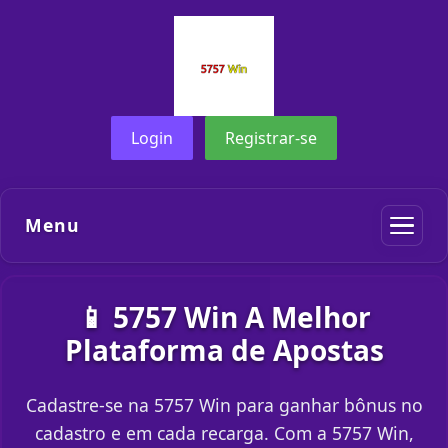
Login
Registrar-se
Menu
📱 5757 Win A Melhor
Plataforma de Apostas
Cadastre-se na 5757 Win para ganhar bônus no
cadastro e em cada recarga. Com a 5757 Win,