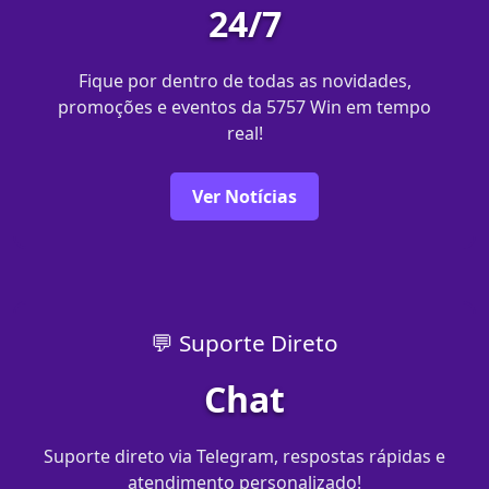
24/7
Fique por dentro de todas as novidades,
promoções e eventos da 5757 Win em tempo
real!
Ver Notícias
💬 Suporte Direto
Chat
Suporte direto via Telegram, respostas rápidas e
atendimento personalizado!