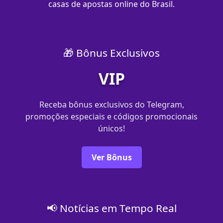
casas de apostas online do Brasil.
🎁 Bônus Exclusivos
VIP
Receba bônus exclusivos do Telegram,
promoções especiais e códigos promocionais
únicos!
Ver Bônus
📢 Notícias em Tempo Real