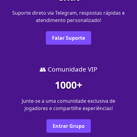
Suporte direto via Telegram, respostas rápidas e
atendimento personalizado!
Falar Suporte
👥 Comunidade VIP
1000+
Junte-se a uma comunidade exclusiva de
jogadores e compartilhe experiências!
Entrar Grupo