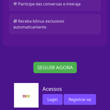
💬 Participe das conversas e interaja
🎁 Receba bônus exclusivos
automaticamente
SEGUIR AGORA
Acessos
Login
Registrar-se