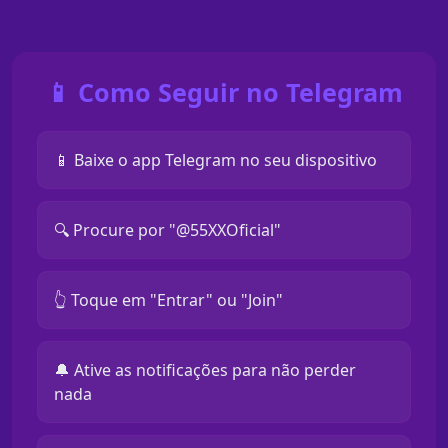
📱 Como Seguir no Telegram
📱 Baixe o app Telegram no seu dispositivo
🔍 Procure por "@55XXOficial"
👆 Toque em "Entrar" ou "Join"
🔔 Ative as notificações para não perder
nada