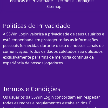
Políticas de Privacidade
Termos e Condições
Sitemap
Políticas de Privacidade
A 55Win Login valoriza a privacidade de seus usuários e
está empenhada em proteger todas as informações
pessoais fornecidas durante o uso de nossos canais de
comunicação. Todos os dados coletados são utilizados
exclusivamente para fins de melhoria contínua da
experiência de nossos jogadores.
Termos e Condições
Os usuários da 55Win Login concordam em respeitar
todas as regras e regulamentos estabelecidos. É