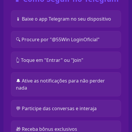
📱 Baixe o app Telegram no seu dispositivo
🔍 Procure por "@55Win LoginOficial"
👆 Toque em "Entrar" ou "Join"
🔔 Ative as notificações para não perder
nada
💬 Participe das conversas e interaja
🎁 Receba bônus exclusivos