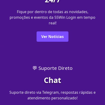
Fique por dentro de todas as novidades,
promoções e eventos da 55Win Login em tempo
real!
Ver Notícias
💬 Suporte Direto
Chat
Suporte direto via Telegram, respostas rápidas e
atendimento personalizado!