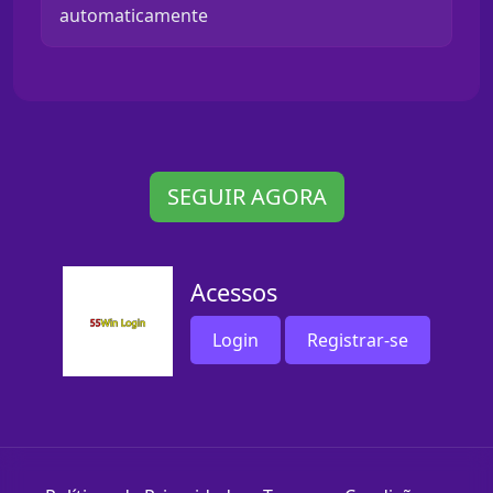
automaticamente
SEGUIR AGORA
Acessos
Login
Registrar-se