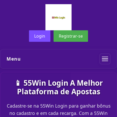
Login
Registrar-se
Menu
📱 55Win Login A Melhor
Plataforma de Apostas
Cadastre-se na 55Win Login para ganhar bônus
no cadastro e em cada recarga. Com a 55Win