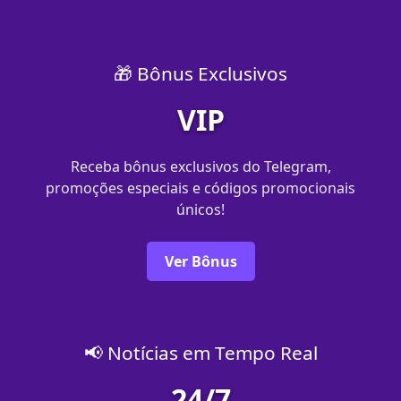
🎁 Bônus Exclusivos
VIP
Receba bônus exclusivos do Telegram,
promoções especiais e códigos promocionais
únicos!
Ver Bônus
📢 Notícias em Tempo Real
24/7