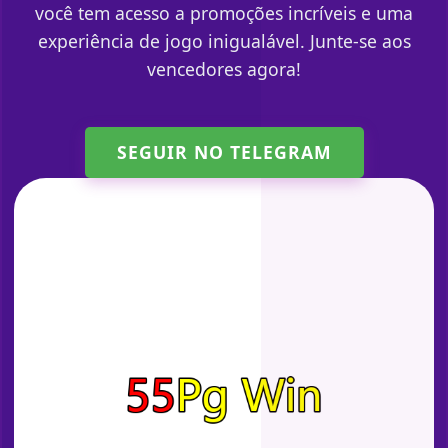
você tem acesso a promoções incríveis e uma
experiência de jogo inigualável. Junte-se aos
vencedores agora!
SEGUIR NO TELEGRAM