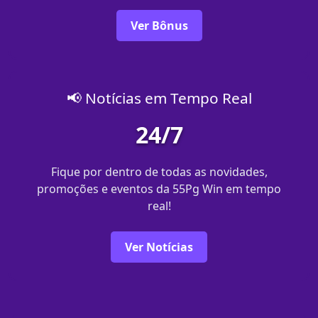
Ver Bônus
📢 Notícias em Tempo Real
24/7
Fique por dentro de todas as novidades,
promoções e eventos da 55Pg Win em tempo
real!
Ver Notícias