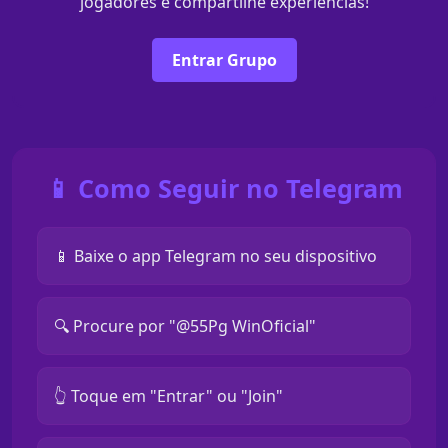
jogadores e compartilhe experiências!
Entrar Grupo
📱 Como Seguir no Telegram
📱 Baixe o app Telegram no seu dispositivo
🔍 Procure por "@55Pg WinOficial"
👆 Toque em "Entrar" ou "Join"