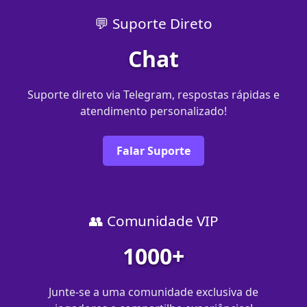
💬 Suporte Direto
Chat
Suporte direto via Telegram, respostas rápidas e
atendimento personalizado!
Falar Suporte
👥 Comunidade VIP
1000+
Junte-se a uma comunidade exclusiva de