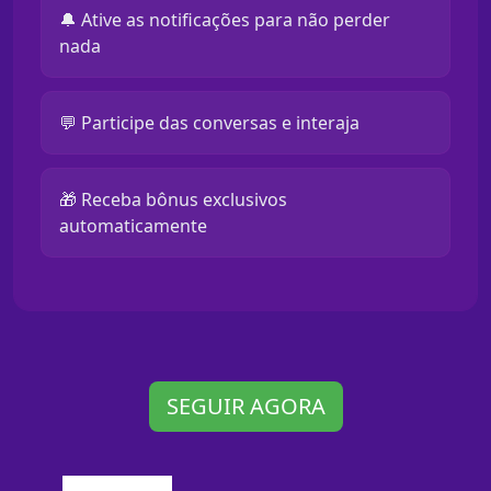
🔔 Ative as notificações para não perder
nada
💬 Participe das conversas e interaja
🎁 Receba bônus exclusivos
automaticamente
SEGUIR AGORA