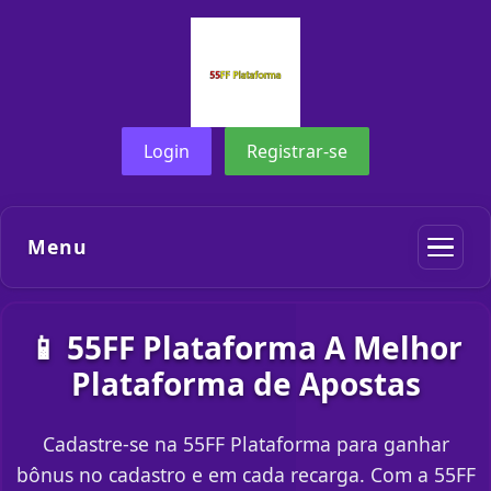
Login
Registrar-se
Menu
📱 55FF Plataforma A Melhor
Plataforma de Apostas
Cadastre-se na 55FF Plataforma para ganhar
bônus no cadastro e em cada recarga. Com a 55FF