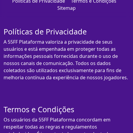
Políticas de Privacidade
Termos e Condições
Sitemap
Políticas de Privacidade
A 55FF Plataforma valoriza a privacidade de seus
usuários e está empenhada em proteger todas as
informações pessoais fornecidas durante o uso de
nossos canais de comunicação. Todos os dados
coletados são utilizados exclusivamente para fins de
melhoria contínua da experiência de nossos jogadores.
Termos e Condições
Os usuários da 55FF Plataforma concordam em
respeitar todas as regras e regulamentos