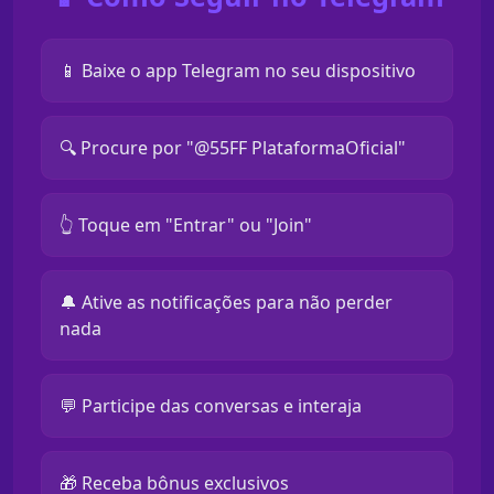
📱 Baixe o app Telegram no seu dispositivo
🔍 Procure por "@55FF PlataformaOficial"
👆 Toque em "Entrar" ou "Join"
🔔 Ative as notificações para não perder
nada
💬 Participe das conversas e interaja
🎁 Receba bônus exclusivos