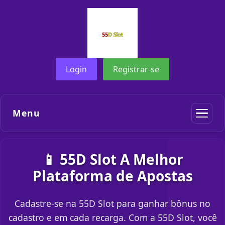
Login
Registrar-se
Menu
📱 55D Slot A Melhor
Plataforma de Apostas
Cadastre-se na 55D Slot para ganhar bônus no
cadastro e em cada recarga. Com a 55D Slot, você