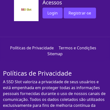
Acessos
Login
Registrar-se
Políticas de Privacidade
Termos e Condições
Sitemap
Políticas de Privacidade
A 55D Slot valoriza a privacidade de seus usuários e
está empenhada em proteger todas as informações
pessoais fornecidas durante o uso de nossos canais de
comunicação. Todos os dados coletados são utilizados
exclusivamente para fins de melhoria contínua da