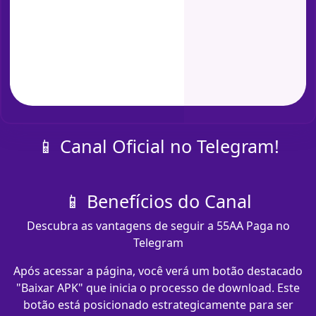
📱 Canal Oficial no Telegram!
📱 Benefícios do Canal
Descubra as vantagens de seguir a 55AA Paga no
Telegram
Após acessar a página, você verá um botão destacado
"Baixar APK" que inicia o processo de download. Este
botão está posicionado estrategicamente para ser