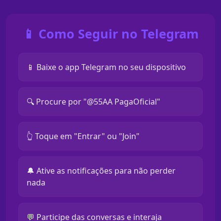
📱 Como Seguir no Telegram
📱 Baixe o app Telegram no seu dispositivo
🔍 Procure por "@55AA PagaOficial"
👆 Toque em "Entrar" ou "Join"
🔔 Ative as notificações para não perder
nada
💬 Participe das conversas e interaja