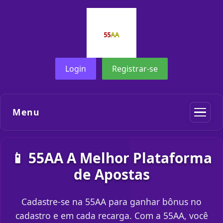
Login
Registrar-se
Menu
📱 55AA A Melhor Plataforma
de Apostas
Cadastre-se na 55AA para ganhar bônus no
cadastro e em cada recarga. Com a 55AA, você