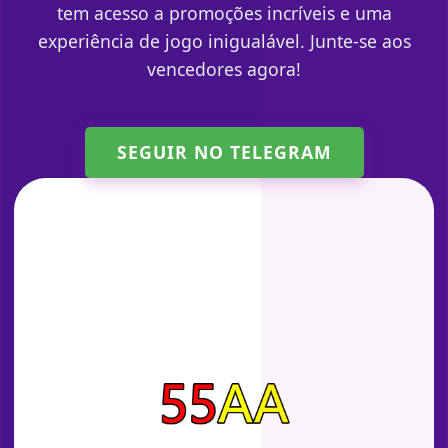
tem acesso a promoções incríveis e uma
experiência de jogo inigualável. Junte-se aos
vencedores agora!
SEGUIR NO TELEGRAM