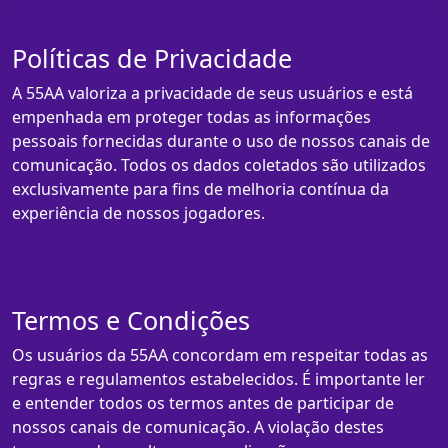
Políticas de Privacidade
A 55AA valoriza a privacidade de seus usuários e está
empenhada em proteger todas as informações
pessoais fornecidas durante o uso de nossos canais de
comunicação. Todos os dados coletados são utilizados
exclusivamente para fins de melhoria contínua da
experiência de nossos jogadores.
Termos e Condições
Os usuários da 55AA concordam em respeitar todas as
regras e regulamentos estabelecidos. É importante ler
e entender todos os termos antes de participar de
nossos canais de comunicação. A violação destes