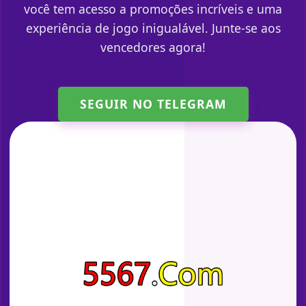
você tem acesso a promoções incríveis e uma
experiência de jogo inigualável. Junte-se aos
vencedores agora!
SEGUIR NO TELEGRAM