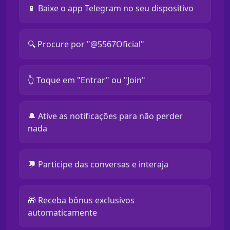
📱 Baixe o app Telegram no seu dispositivo
🔍 Procure por "@5567Oficial"
👆 Toque em "Entrar" ou "Join"
🔔 Ative as notificações para não perder
nada
💬 Participe das conversas e interaja
🎁 Receba bônus exclusivos
automaticamente