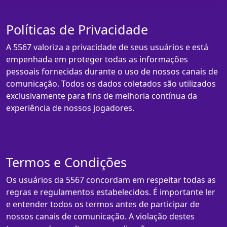
Políticas de Privacidade
A 5567 valoriza a privacidade de seus usuários e está
empenhada em proteger todas as informações
pessoais fornecidas durante o uso de nossos canais de
comunicação. Todos os dados coletados são utilizados
exclusivamente para fins de melhoria contínua da
experiência de nossos jogadores.
Termos e Condições
Os usuários da 5567 concordam em respeitar todas as
regras e regulamentos estabelecidos. É importante ler
e entender todos os termos antes de participar de
nossos canais de comunicação. A violação destes