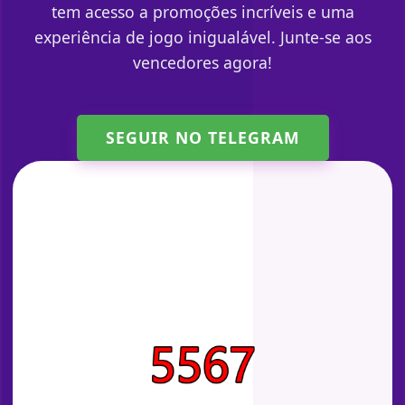
tem acesso a promoções incríveis e uma
experiência de jogo inigualável. Junte-se aos
vencedores agora!
SEGUIR NO TELEGRAM