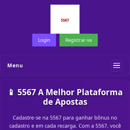
Login
Registrar-se
Menu
📱 5567 A Melhor Plataforma
de Apostas
Cadastre-se na 5567 para ganhar bônus no
cadastro e em cada recarga. Com a 5567, você