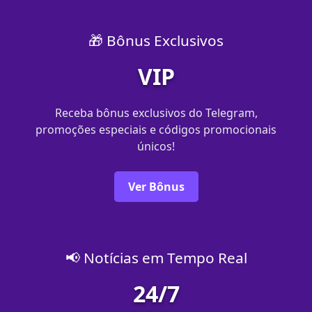
🎁 Bônus Exclusivos
VIP
Receba bônus exclusivos do Telegram,
promoções especiais e códigos promocionais
únicos!
Ver Bônus
📢 Notícias em Tempo Real
24/7