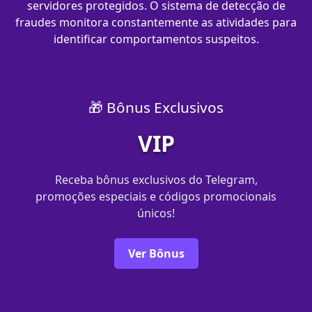
servidores protegidos. O sistema de detecção de
fraudes monitora constantemente as atividades para
identificar comportamentos suspeitos.
🎁 Bônus Exclusivos
VIP
Receba bônus exclusivos do Telegram,
promoções especiais e códigos promocionais
únicos!
Ver Bônus