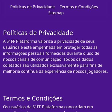
Políticas de Privacidade
Termos e Condições
Sitemap
Políticas de Privacidade
A 51FF Plataforma valoriza a privacidade de seus
usuários e está empenhada em proteger todas as
informações pessoais fornecidas durante o uso de
nossos canais de comunicação. Todos os dados
coletados são utilizados exclusivamente para fins de
melhoria contínua da experiência de nossos jogadores.
Termos e Condições
Os usuários da 51FF Plataforma concordam em