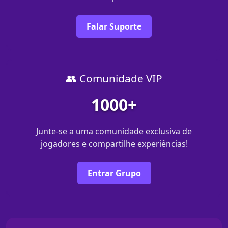
Falar Suporte
👥 Comunidade VIP
1000+
Junte-se a uma comunidade exclusiva de
jogadores e compartilhe experiências!
Entrar Grupo