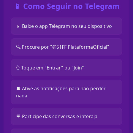
📱 Como Seguir no Telegram
📱 Baixe o app Telegram no seu dispositivo
🔍 Procure por "@51FF PlataformaOficial"
👆 Toque em "Entrar" ou "Join"
🔔 Ative as notificações para não perder
nada
💬 Participe das conversas e interaja