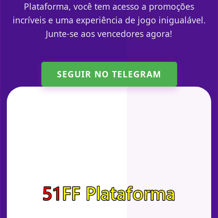
Plataforma, você tem acesso a promoções
incríveis e uma experiência de jogo inigualável.
Junte-se aos vencedores agora!
SEGUIR NO TELEGRAM