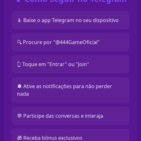
📱 Baixe o app Telegram no seu dispositivo
🔍 Procure por "@444GameOficial"
👆 Toque em "Entrar" ou "Join"
🔔 Ative as notificações para não perder
nada
💬 Participe das conversas e interaja
🎁 Receba bônus exclusivos