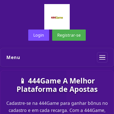
Login
Registrar-se
Menu
📱 444Game A Melhor
Plataforma de Apostas
Cadastre-se na 444Game para ganhar bônus no
cadastro e em cada recarga. Com a 444Game,