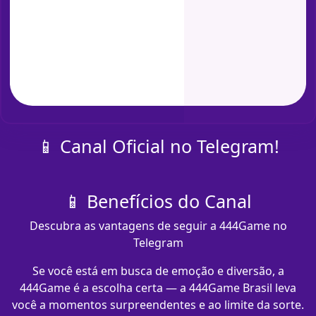
📱 Canal Oficial no Telegram!
📱 Benefícios do Canal
Descubra as vantagens de seguir a 444Game no
Telegram
Se você está em busca de emoção e diversão, a
444Game é a escolha certa — a 444Game Brasil leva
você a momentos surpreendentes e ao limite da sorte.