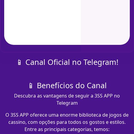
📱 Canal Oficial no Telegram!
📱 Benefícios do Canal
Descubra as vantagens de seguir a 3SS APP no
Telegram
O 3SS APP oferece uma enorme biblioteca de jogos de
cassino, com opções para todos os gostos e estilos.
Entre as principais categorias, temos: