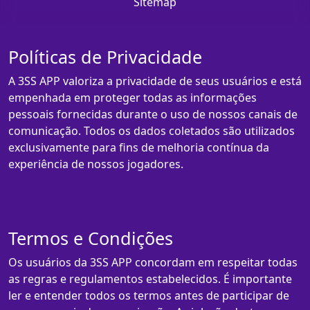
Sitemap
Políticas de Privacidade
A 3SS APP valoriza a privacidade de seus usuários e está
empenhada em proteger todas as informações
pessoais fornecidas durante o uso de nossos canais de
comunicação. Todos os dados coletados são utilizados
exclusivamente para fins de melhoria contínua da
experiência de nossos jogadores.
Termos e Condições
Os usuários da 3SS APP concordam em respeitar todas
as regras e regulamentos estabelecidos. É importante
ler e entender todos os termos antes de participar de