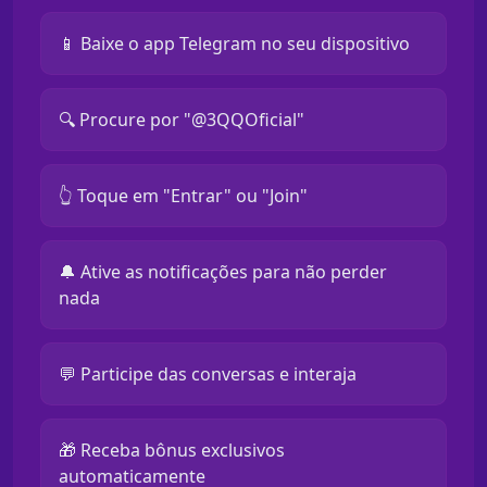
📱 Baixe o app Telegram no seu dispositivo
🔍 Procure por "@3QQOficial"
👆 Toque em "Entrar" ou "Join"
🔔 Ative as notificações para não perder
nada
💬 Participe das conversas e interaja
🎁 Receba bônus exclusivos
automaticamente