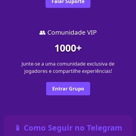
Falar Suporte
👥 Comunidade VIP
1000+
Junte-se a uma comunidade exclusiva de
jogadores e compartilhe experiências!
Entrar Grupo
📱 Como Seguir no Telegram