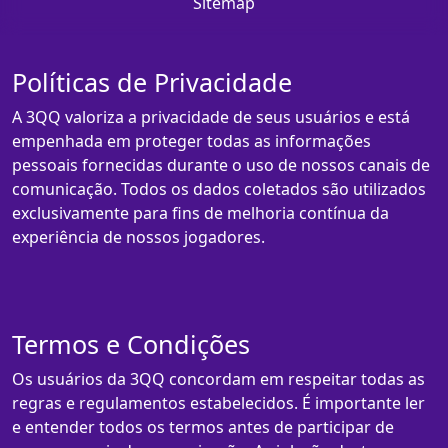
Sitemap
Políticas de Privacidade
A 3QQ valoriza a privacidade de seus usuários e está
empenhada em proteger todas as informações
pessoais fornecidas durante o uso de nossos canais de
comunicação. Todos os dados coletados são utilizados
exclusivamente para fins de melhoria contínua da
experiência de nossos jogadores.
Termos e Condições
Os usuários da 3QQ concordam em respeitar todas as
regras e regulamentos estabelecidos. É importante ler
e entender todos os termos antes de participar de