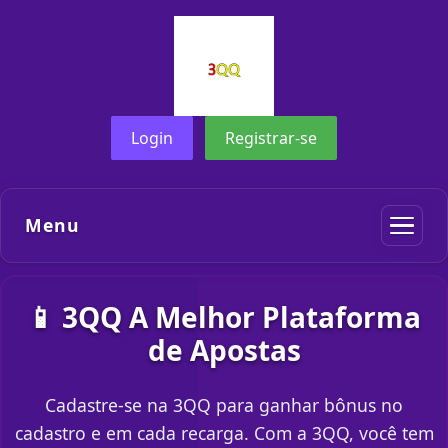
Login
Registrar-se
Menu
📱 3QQ A Melhor Plataforma
de Apostas
Cadastre-se na 3QQ para ganhar bônus no
cadastro e em cada recarga. Com a 3QQ, você tem