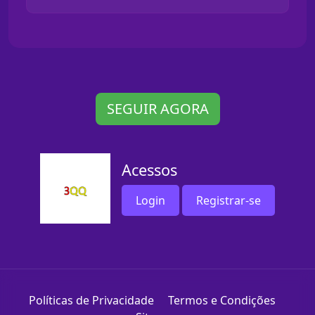
SEGUIR AGORA
Acessos
Login
Registrar-se
Políticas de Privacidade
Termos e Condições