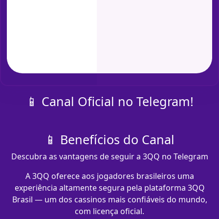
📱 Canal Oficial no Telegram!
📱 Benefícios do Canal
Descubra as vantagens de seguir a 3QQ no Telegram
A 3QQ oferece aos jogadores brasileiros uma
experiência altamente segura pela plataforma 3QQ
Brasil — um dos cassinos mais confiáveis do mundo,
com licença oficial.