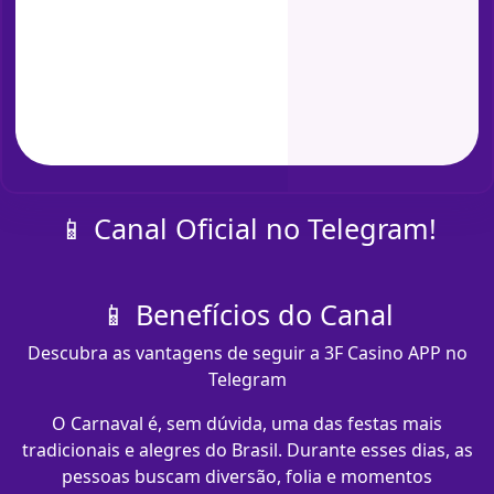
📱 Canal Oficial no Telegram!
📱 Benefícios do Canal
Descubra as vantagens de seguir a 3F Casino APP no
Telegram
O Carnaval é, sem dúvida, uma das festas mais
tradicionais e alegres do Brasil. Durante esses dias, as
pessoas buscam diversão, folia e momentos