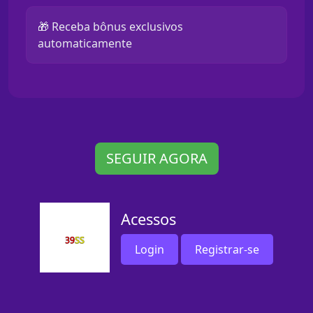
🎁 Receba bônus exclusivos
automaticamente
SEGUIR AGORA
Acessos
Login
Registrar-se