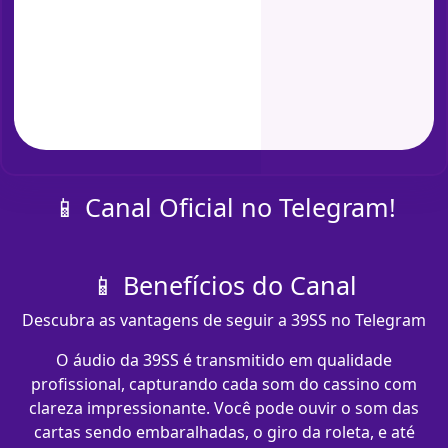
📱 Canal Oficial no Telegram!
📱 Benefícios do Canal
Descubra as vantagens de seguir a 39SS no Telegram
O áudio da 39SS é transmitido em qualidade
profissional, capturando cada som do cassino com
clareza impressionante. Você pode ouvir o som das
cartas sendo embaralhadas, o giro da roleta, e até