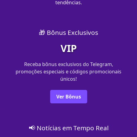
tendências.
🎁 Bônus Exclusivos
VIP
Receba bônus exclusivos do Telegram,
promoções especiais e códigos promocionais
únicos!
Ver Bônus
📢 Notícias em Tempo Real