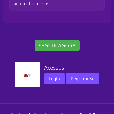
automaticamente
SEGUIR AGORA
Acessos
Login
Registrar-se