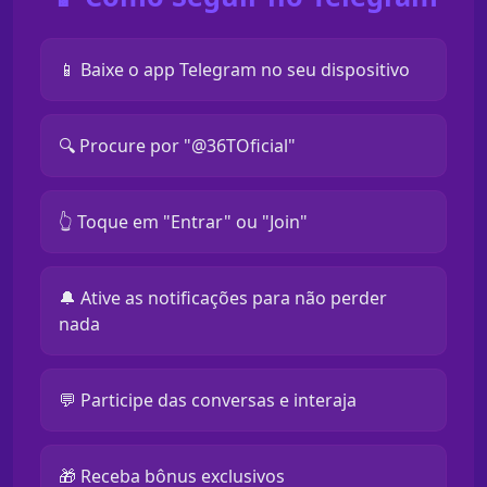
📱 Baixe o app Telegram no seu dispositivo
🔍 Procure por "@36TOficial"
👆 Toque em "Entrar" ou "Join"
🔔 Ative as notificações para não perder
nada
💬 Participe das conversas e interaja
🎁 Receba bônus exclusivos