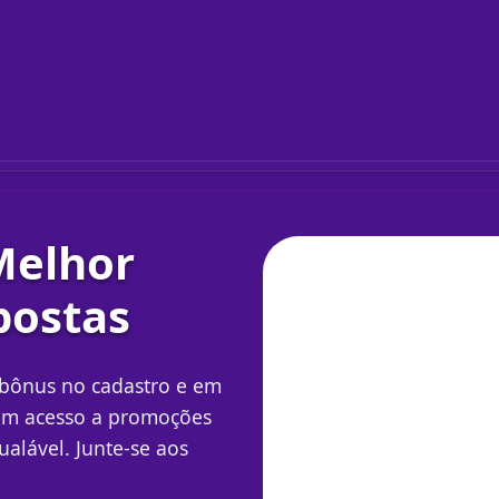
Melhor
postas
 bônus no cadastro e em
tem acesso a promoções
ualável. Junte-se aos