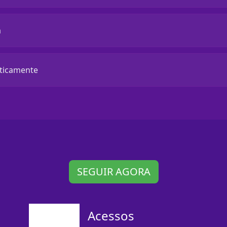
a
aticamente
SEGUIR AGORA
Acessos