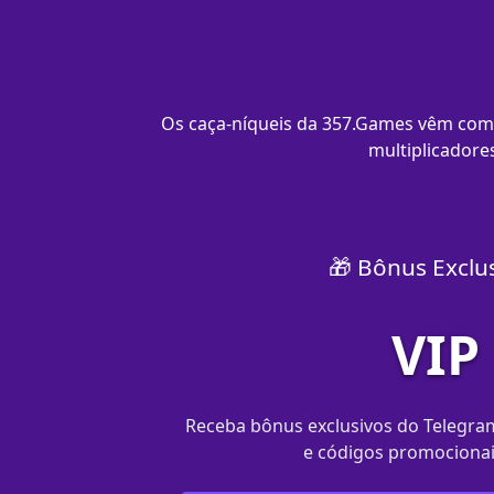
Os caça-níqueis da 357.Games vêm com v
multiplicadore
🎁 Bônus Exclu
VIP
Receba bônus exclusivos do Telegra
e códigos promocionai