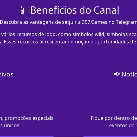
📱 Benefícios do Canal
Descubra as vantagens de seguir a 357.Games no Telegra
ários recursos de jogo, como símbolos wild, símbolos scat
s. Esses recursos acrescentam emoção e oportunidades de
sivos
📢 Notí
m, promoções especiais
Fique por dentro d
s únicos!
eventos da 