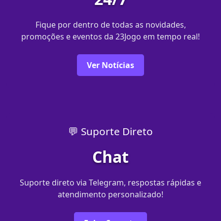
Fique por dentro de todas as novidades,
promoções e eventos da 23Jogo em tempo real!
Ver Notícias
💬 Suporte Direto
Chat
Suporte direto via Telegram, respostas rápidas e
atendimento personalizado!