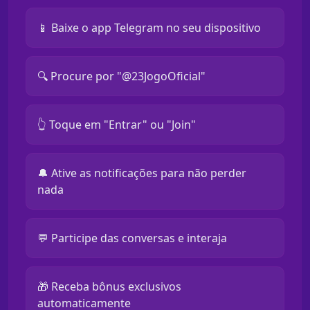
📱 Baixe o app Telegram no seu dispositivo
🔍 Procure por "@23JogoOficial"
👆 Toque em "Entrar" ou "Join"
🔔 Ative as notificações para não perder
nada
💬 Participe das conversas e interaja
🎁 Receba bônus exclusivos
automaticamente