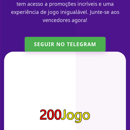
tem acesso a promoções incríveis e uma
experiência de jogo inigualável. Junte-se aos
vencedores agora!
SEGUIR NO TELEGRAM